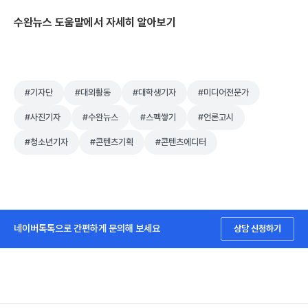
수완뉴스 도움말에서 자세히 알아보기
#기자단
#대외활동
#대학생기자
#미디어전문가
#사진기자
#수완뉴스
#스펙쌓기
#언론고시
#청소년기자
#콘텐츠기획
#콘텐츠에디터
네이버톡톡으로 간편하게 문의해 보세요
상담 신청하기