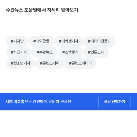
수완뉴스 도움말에서 자세히 알아보기
#기자단
#대외활동
#대학생기자
#미디어전문가
#사진기자
#수완뉴스
#스펙쌓기
#언론고시
#청소년기자
#콘텐츠기획
#콘텐츠에디터
네이버톡톡으로 간편하게 문의해 보세요
상담 신청하기